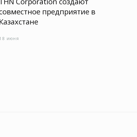
THN Corporation создают
Ch
совместное предприятие в
Ки
Казахстане
24 
18 июня