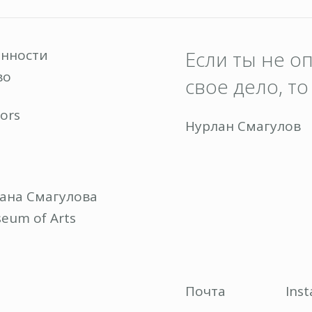
енности
Если ты не о
во
свое дело, т
ors
Нурлан Смагулов
ана Смагулова
eum of Arts
Почта
Ins