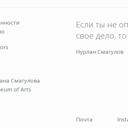
енности
Если ты не о
во
свое дело, т
ors
Нурлан Смагулов
ана Смагулова
eum of Arts
Почта
Ins