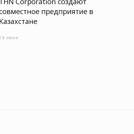
THN Corporation создают
Ch
совместное предприятие в
Ки
Казахстане
24 
18 июня