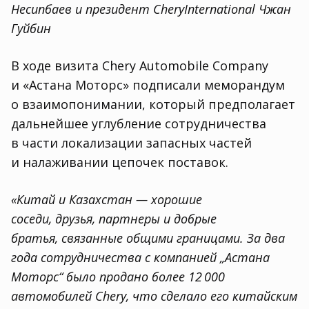
Несипбаев и президент
Chery
International
Чжан
Гуйбин
В ходе визита Chery Automobile Company
и «Астана Моторс» подписали меморандум
о взаимопонимании
,
который предполагает
дальнейшее углубление сотрудничества
в части локализации запасных частей
и налаживании цепочек поставок.
«Китай и Казахстан — хорошие
соседи
,
друзья
,
партнеры и добрые
братья
,
связанные общими границами. За два
года сотрудничества с компанией „Астана
Моторс“ было продано более 12 000
автомобилей Chery
,
что сделало его китайским