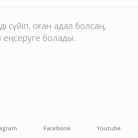
іңді сүйіп, оған адал болсаң,
 еңсеруге болады.
tagram
Facebook
Youtube