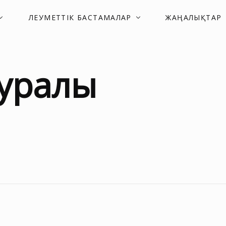
ӘЛЕУМЕТТІК БАСТАМАЛАР
ЖАҢАЛЫҚТАР
уралы
ықтар
Басшыл
ың