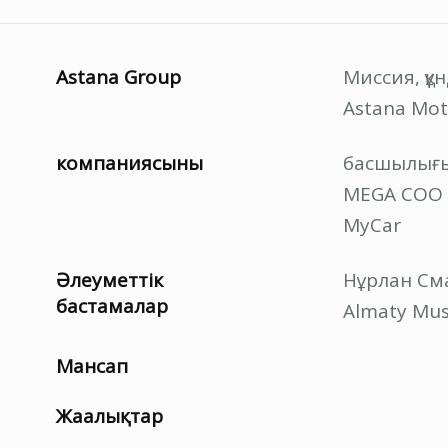
Astana Group
Миссия, құ
Astana Mot
компаниясының
басшылығ
MEGA СОО
MyCar
Әлеуметтік
Нұрлан Сма
бастамалар
Almaty Mus
Мансап
Жаңалықтар