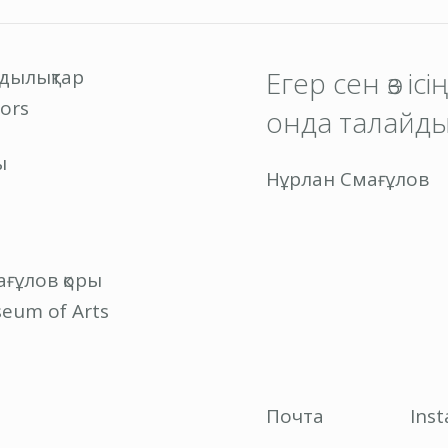
ндылықтар
Егер сен өз іс
ors
онда талайды
ы
Нұрлан Смағұлов
ғұлов қоры
eum of Arts
Почта
Ins