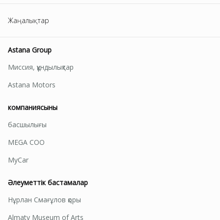
Жаңалықтар
Astana Group
Миссия, құндылықтар
Astana Motors
компаниясының
басшылығы
MEGA СОО
MyCar
Әлеуметтік бастамалар
Нұрлан Смағұлов қоры
Almaty Museum of Arts