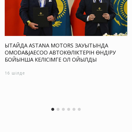
ҚЫТАЙДА ASTANA MOTORS ЗАУЫТЫНДА
OMODA&JAECOO АВТОКӨЛІКТЕРІН ӨНДІРУ
БОЙЫНША КЕЛІСІМГЕ ҚОЛ ҚОЙЫЛДЫ
16 шілде