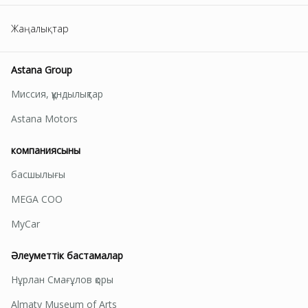
Жаңалықтар
Astana Group
Миссия, құндылықтар
Astana Motors
компаниясының
басшылығы
MEGA СОО
MyCar
Әлеуметтік бастамалар
Нұрлан Смағұлов қоры
Almaty Museum of Arts