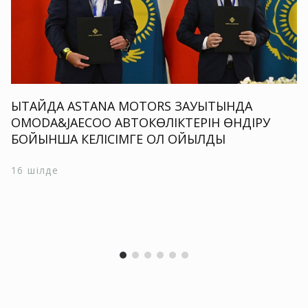
ҚЫТАЙДА ASTANA MOTORS ЗАУЫТЫНДА
OMODA&JAECOO АВТОКӨЛІКТЕРІН ӨНДІРУ
БОЙЫНША КЕЛІСІМГЕ ҚОЛ ҚОЙЫЛДЫ
16 шілде