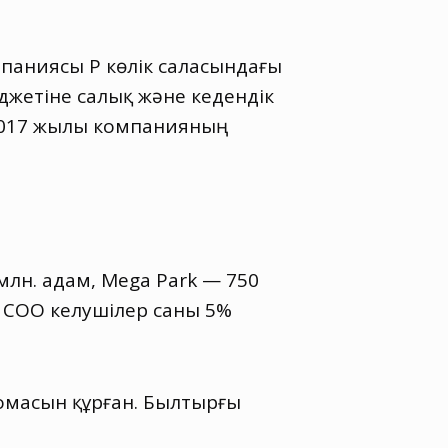
паниясы ҚР көлік саласындағы
жетіне салық және кедендік
 2017 жылы компанияның
млн. адам
,
Mega Park — 750
а СОО келушілер саны 5%
сомасын құрған. Былтырғы