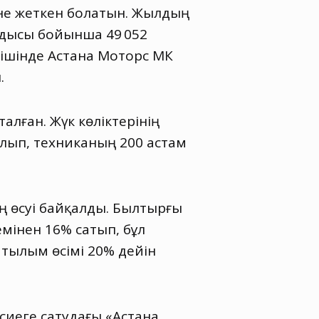
іне жеткен болатын. Жылдың
ндысы бойынша 49 052
ішінде Астана Моторс ҚМК
.
лған. Жүк көліктерінің
ылып
,
техниканың 200 астам
 өсуі байқалды. Былтырғы
емінен 16% сатып
,
бұл
атылым өсімі 20% дейін
сиеге сатудағы «Астана