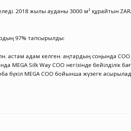
леді. 2018 жылы ауданы 3000 м² құрайтын ZA
ардың 97% тапсырылды:
н. астам адам келген. Қаңтардың соңында СО
а MEGA Silk Way СОО негізінде бейілділік ба
оба бүкіл MEGA СОО бойынша жүзеге асырылад