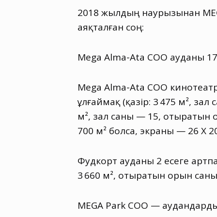
2018 жылдың наурызынан MEGA
аяқталған соң:
Mega Alma-Ata СОО ауданы 175
Mega Alma-Ata СОО кинотеатр
ұлғаймақ
(
қазір: 3 475 м², зал
м², зал саны — 15
,
отыратын о
700 м² болса
,
экраны — 26 X 2
Фудкорт ауданы 2 есеге артп
3 660 м², отыратын орын саны-
MEGA Park СОО — аудандард