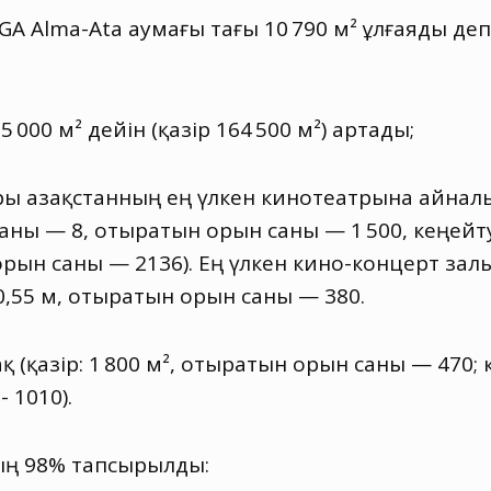
 Alma-Ata аумағы тағы 10 790 м² ұлғаяды деп
 000 м² дейін
(
қазір 164 500 м²) артады;
ы Қазақстанның ең үлкен кинотеатрына айнал
 саны — 8
,
отыратын орын саны — 1 500
,
кеңейт
рын саны — 2136). Ең үлкен кино-концерт з
0,55 м
,
отыратын орын саны — 380.
ақ
(
қазір: 1 800 м², отыратын орын саны — 470;
 1010).
ың 98% тапсырылды: