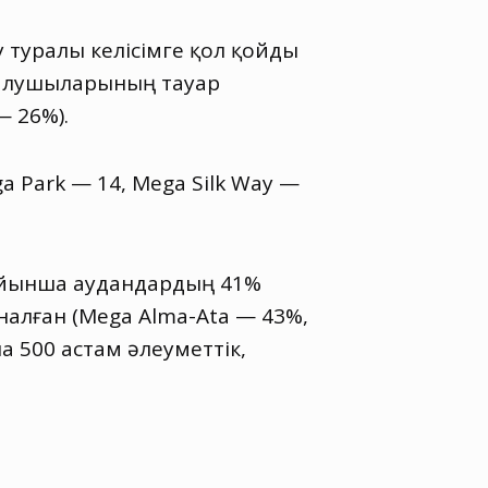
туралы келісімге қол қойды
 алушыларының тауар
— 26%).
a Park — 14
,
Mega Silk Way —
ойынша аудандардың 41%
налған
(
Mega Alma-Ata — 43%,
а 500 астам әлеуметтік
,