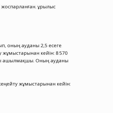
 жоспарланған. Құрылыс
ып
,
оның ауданы 2,5 есеге
у жұмыстарынан кейін: 8 570
алы ашылмақшы. Оның ауданы
 кеңейту жұмыстарынан кейін: