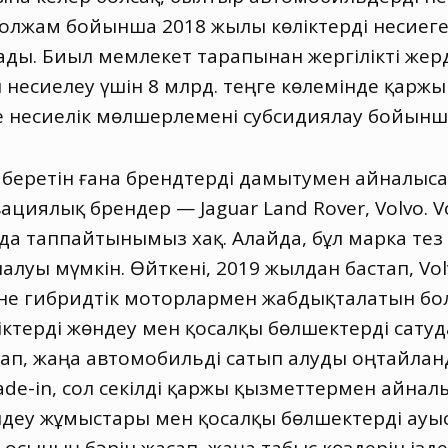
олжам бойынша 2018 жылы көліктерді несиеге 
ады. Биыл мемлекет тарапынан жергілікті жер
несиелеу үшін 8 млрд. теңге көлемінде қаржы 
 несиелік мөлшерлемені субсидиялау бойынша
ім беретін ғана брендтерді дамытумен айналыса
ациялық брендер — Jaguar Lаnd Rover
,
Volvo. 
йда таппайтынымыз хақ. Алайда
,
бұл марка тез
луы мүмкін. Өйткені, 2019 жылдан бастап
,
Vo
не гибридтік моторлармен жабдықталатын бол
ктерді жөндеу мен қосалқы бөлшектерді сатуд
тап
,
жаңа автомобильді сатып алуды оңтайла
de-in
,
сол секілді қаржы қызметтермен айнал
деу жұмыстары мен қосалқы бөлшектерді ау