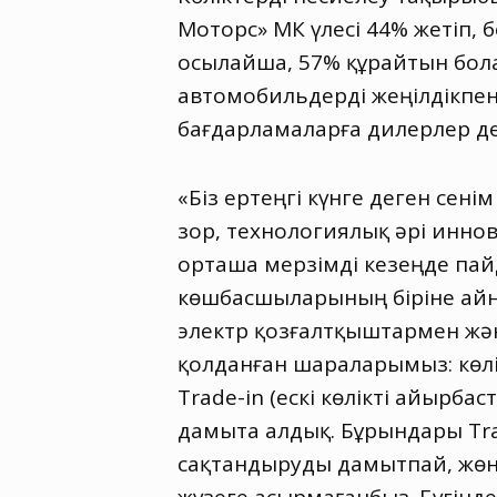
Моторс» ҚМК үлесі 44% жетіп
,
б
осылайша
,
57% құрайтын бол
автомобильдерді жеңілдікпен 
бағдарламаларға дилерлер де
«Біз ертеңгі күнге деген сен
зор
,
технологиялық әрі иннов
орташа мерзімді кезеңде па
көшбасшыларының біріне айна
электр қозғалтқыштармен жә
қолданған шараларымыз: көлі
Тrade-in
(
ескі көлікті айырбас
дамыта алдық. Бұрындары Тra
сақтандыруды дамытпай
,
жөн