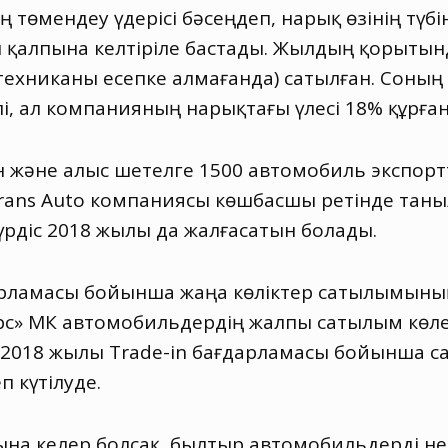
ң төмендеу үдерісі бәсеңдеп
,
нарық өзінің түб
ы қалпына келтіріле бастады. Жылдың қорыты
хниканы есепке алмағанда) сатылған. Соның 
лі, ал компанияның нарықтағы үлесі 18% құрған
және алыс шетелге 1500 автомобиль экспортта
rans Auto компаниясы көшбасшы ретінде тан
 үрдіс 2018 жылы да жалғасатын болады.
арламасы бойынша жаңа көліктер сатылымының
рс» ҚМК автомобильдердің жалпы сатылым көл
і. 2018 жылы Trade-in бағдарламасы бойынша с
п күтілуде.
ына келер болсақ, былтыр автомобильдерді не