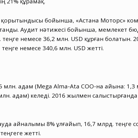
ің 21% құрамақ.
 қорытындысы бойынша
,
«Астана Моторс» ком
і атанды. Аудит нәтижесі бойынша
,
мемлекет бюд
. теңге немесе 36,2 млн. USD құрған болатын.
 теңге немесе 340,6 млн. USD жетті.
6 млн. адам
(
Mega Alma-Ata СОО-на айына: 1,3 
 млн. адам) келеді. 2016 жылмен салыстырғанд
сауда айналымы 8% ұлғайып
,
16,7 млрд. теңге 
еңгеге жетті.