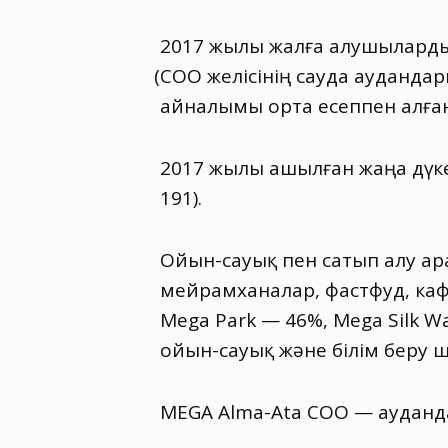
2017 жылы жалға алушылардың
(
СОО желісінің сауда ауданд
айналымы орта есеппен алған
2017 жылы ашылған жаңа дүке
191).
Ойын-сауық пен сатып алу а
мейрамханалар
,
фастфуд
,
ка
Mega Park — 46%, Mega Silk 
ойын-сауық және білім беру ш
MEGA Alma-Ata СОО — аудан