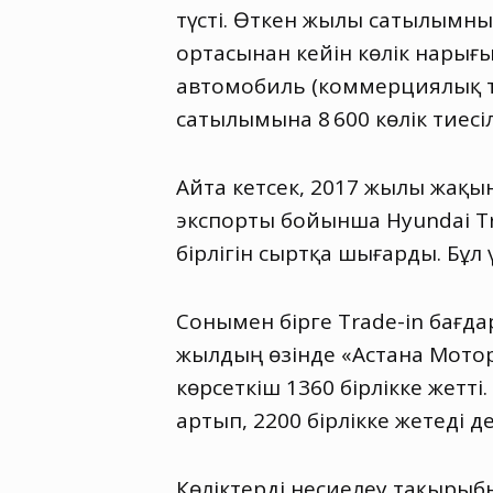
түсті. Өткен жылы сатылымны
ортасынан кейін көлік нарығ
автомобиль
(
коммерциялық те
сатылымына 8 600 көлік тиесі
Айта кетсек
,
2017 жылы жақын 
экспорты бойынша Hyundai T
бірлігін сыртқа шығарды. Бұл
Сонымен бірге Trade-in бағд
жылдың өзінде «Астана Мото
көрсеткіш 1360 бірлікке жетт
артып
,
2200 бірлікке жетеді де
Көліктерді несиелеу тақырыб