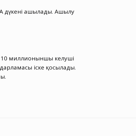
RA дүкені ашылады. Ашылу
О 10 миллионыншы келуші
ғдарламасы іске қосылады.
ы.