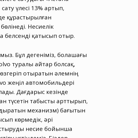
сату үлесі 13% артып
,
де құрастырылған
бөлінеді. Несиелік
 белсенді қатысып отыр.
мыз. Бұл дегеніміз
,
болашағы
Volvo туралы айтар болсақ,
 өзгеріп отыратын әлемнің
lvo жеңіл автомобильдері
ады. Дағдарыс кезінде
ан түсетін табысты арттырып
,
ндыратын механизм) бағытын
ысып көрмедік
,
әрі
ыстыруды несие бойынша