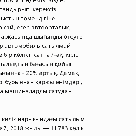
тіру үстіндеміз. Біздер
қтандырып
,
керексіз
ныстың төмендігіне
а сай
,
егер автоорталық
у арқасында шығынды өтеуге
бір автомобиль сатылмай
р көлікті сатпай-ақ, кіріс
орталықтың бағасын қойып
ығыннан 20% артық. Демек
,
рі бұрыннан қаржы өнімдері,
аңа машиналарды сатудан
.
,
көлік нарығындағы сатылым
сай
,
2018 жылы — 11 783 көлік