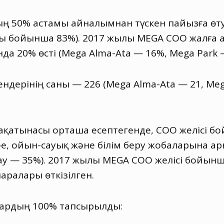
 50% астамы айналымнан түскен пайызға өту 
ары бойынша 83%). 2017 жылы MEGA СОО жалға
да 20% өсті
(
Mega Alma-Ata — 16%, Mega Park 
ндерінің саны — 226
(
Mega Alma-Ata — 21
,
Meg
рақатынасы орташа есептегенде
,
СОО желісі б
фе
,
ойын-сауық және білім беру жобаларына ар
Way — 35%). 2017 жылы MEGA СОО желісі бойынш
аралары өткізілген.
дардың 100% тапсырылды: