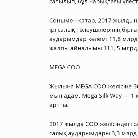
сатылып
,
бұл нарықтағы үлест
Сонымен қатар
,
2017 жылдың
ірі салық төлеушілерінің бір
аударымдар көлемі 11,8 млрд
жалпы айналымы 111
,
5 млрд.
MEGA COO
Жылына MEGA СОО желісіне 3
мың адам
,
Mega Silk Way — 1
артты.
2017 жылда СОО желісіндегі 
салық аударымдары 3,3 млрд т