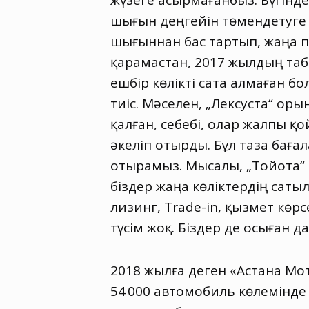
жүзеге асырмағанбыз. Бүгінд
шығын деңгейін төмендетуге
шығыннан бас тартып
,
жаңа п
қарамастан
,
2017 жылдың табы
ешбір көлікті сата алмаған бо
тиіс. Мәселен
,
„Лексуста“ оры
қалған
,
себебі, олар жалпы қо
әкеліп отырды. Бұл таза баға
отырамыз. Мысалы
,
„Тойота“
біздер жаңа көліктердің саты
лизинг
,
Тrade-in
,
қызмет көрс
түсім жоқ. Біздер де осыған 
2018 жылға деген «Астана М
54 000 автомобиль көлемінде 