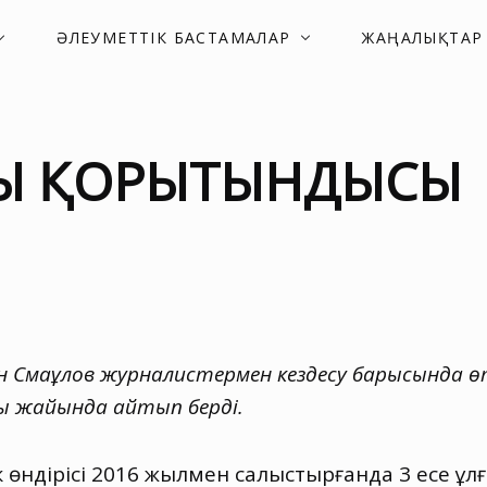
ӘЛЕУМЕТТІК БАСТАМАЛАР
ЖАҢАЛЫҚТАР
ЫҢ ҚОРЫТЫНДЫСЫ
лан Смағұлов журналистермен кездесу барысынд
ы жайында айтып берді.
к өндірісі 2016 жылмен салыстырғанда 3 есе ұл