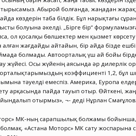
е осының бәрін жасап
,
жаңа табыс көздерін іздес
 тырысамыз. Абырой болғанда
,
жаңадан жара
айда көздерін таба білдік. Бұл нарықтағы сұра
сты болуына әкелді. „Бірге бір“ формуламызғ
лса
,
ол қосалқы бөлшектер мен қызмет көрсет
н алған жағдайды айтайын
,
бір айда бізде еш
ймада болмады. Автоорталық үш ай бойы бірде бі
лау жүйесі. Осы жүйенің аясында әр дилерлік 
 орталықтарымыздың коэффициенті 1,2
,
бұл ш
лымына тәуелді емеспіз. Америка
,
Еуропа елде
ету арқасында пайда тауып отыр. Өйткені, ж
дайындалып отырмыз», ¬- деді Нұрлан Смағұлов
оторс» ҚМК-ның сарапшылық болжамы бойынша
болмақ. «Астана Моторс» ҚМК сату жоспарына 