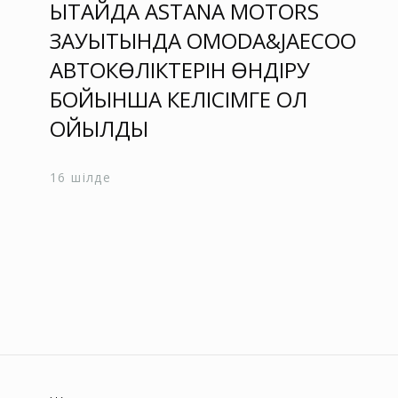
ҚЫТАЙДА ASTANA MOTORS
ЗАУЫТЫНДА OMODA&JAECOO
АВТОКӨЛІКТЕРІН ӨНДІРУ
БОЙЫНША КЕЛІСІМГЕ ҚОЛ
ҚОЙЫЛДЫ
16 шілде