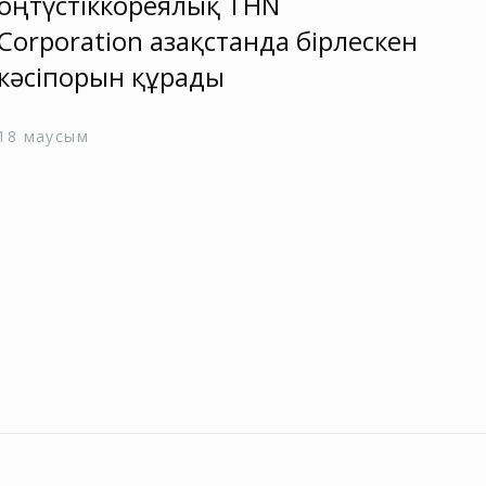
оңтүстіккореялық THN
бр
Corporation Қазақстанда бірлескен
ие
кәсіпорын құрады
24 с
18 маусым