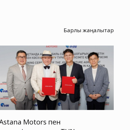
Барлық жаңалықтар
Astana Motors пен
As