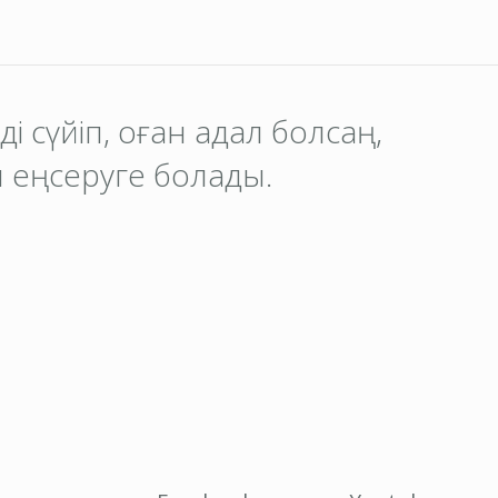
іңді сүйіп, оған адал болсаң,
 еңсеруге болады.