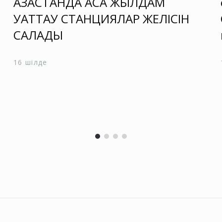
ҚАЗАҚСТАНДА АСА ЖЫЛДАМ
ҚУАТТАУ СТАНЦИЯЛАР ЖЕЛІСІН
САЛАДЫ
16 шілде