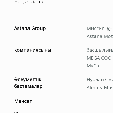
Жаңалықтар
Astana Group
Миссия, құ
Astana Mot
компаниясының
басшылығ
MEGA СОО
MyCar
Әлеуметтік
Нұрлан Сма
бастамалар
Almaty Mus
Мансап