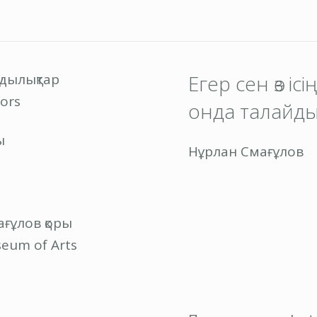
ндылықтар
Егер сен өз іс
ors
онда талайды
ы
Нұрлан Смағұлов
ғұлов қоры
eum of Arts