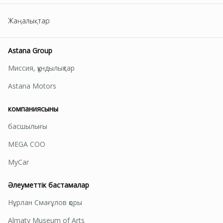
Жаңалықтар
Astana Group
Миссия, құндылықтар
Astana Motors
компаниясының
басшылығы
MEGA СОО
MyCar
Әлеуметтік бастамалар
Нұрлан Смағұлов қоры
Almaty Museum of Arts