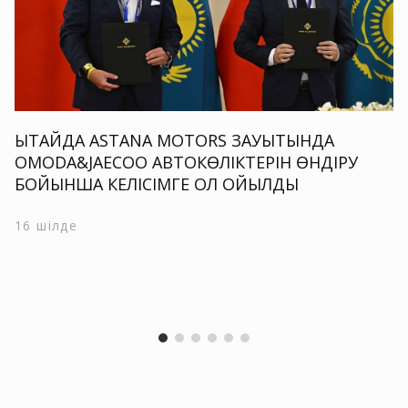
ҚЫТАЙДА ASTANA MOTORS ЗАУЫТЫНДА
OMODA&JAECOO АВТОКӨЛІКТЕРІН ӨНДІРУ
БОЙЫНША КЕЛІСІМГЕ ҚОЛ ҚОЙЫЛДЫ
16 шілде