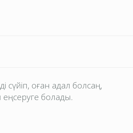
іңді сүйіп, оған адал болсаң,
 еңсеруге болады.