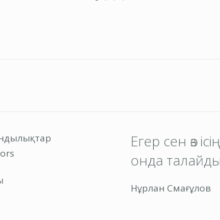
ұндылықтар
Егер сен өз іс
ors
онда талайды
ы
Нұрлан Смағұлов