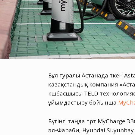
Бұл туралы Астанада өткен As
қазақстандық компания «Аст
көшбасшысы TELD технологияс
ұйымдастыру бойынша
MyCh
Бүгінгі таңда төрт MyCharge
әл-Фараби, Hyundai Suyunbay