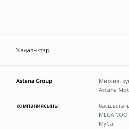
Жаңалықтар
Astana Group
Миссия, қ
Astana Mot
компаниясының
басшылығ
MEGA СОО
MyCar