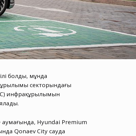
ілі болды, мұнда
ақұрылымы секторындағы
ЭЗС) инфрақұрылымын
ялады.
О аумағында, Hyundai Premium
нда Qonaev City сауда