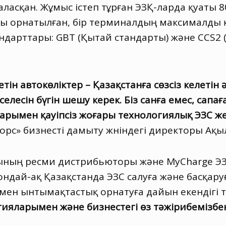
сқан. Жұмыс істеп тұрған ЭЗҚ-ларда қуаты 80
ы орнатылған, бір терминалдың максималды қ
дарттары: GBT (Қытай стандарты) және CCS2 (
тін автокөліктер – Қазақстанға сөзсіз келетін
есін бүгін шешу керек. Біз санға емес, сапағ
рымен қауіпсіз жоғары технологиялық ЭЗС жел
орс» бизнесті дамыту жөніндегі директоры Ақы
ының ресми дистрибьюторы және MyCharge ЭЗС
ондай-ақ Қазақстанда ЭЗС салуға және басқа
мен ынтымақтастық орнатуға дайын екендігі 
ияларымен және бизнестегі өз тәжірибемізбен