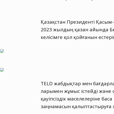
Қазақстан Президенті Қасым
2023 жылдың қазан айында Бе
келісімге қол қойғанын естерің
TELD жабдықтар мен бағдарла
ларымен жұмыс істейді және 
қауіпсіздік мәселелеріне бас
заңнамасын қалыптастыруға ж