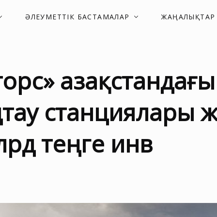
ӘЛЕУМЕТТІК БАСТАМАЛАР
ЖАҢАЛЫҚТАР
орс» Қазақстандағ
тау станциялары ж
млрд теңге инв