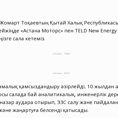
-Жомарт Тоқаевтың Қытай Халық Республикасы
йжіңде «Астана Моторс» пен TELD New Energy
ізге сала кетеміз.
малық қамсыздандыру әзірлейді, 10 жылдан аст
осы салада бай аналитикалық, инженерлік дер
а назар аудара отырып, ЭЗС салу және пайдалан
әне жаңартуға белсенді қатысады.