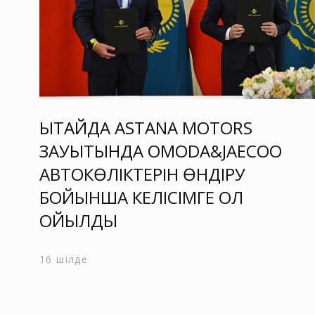
ҚЫТАЙДА ASTANA MOTORS
ЗАУЫТЫНДА OMODA&JAECOO
АВТОКӨЛІКТЕРІН ӨНДІРУ
БОЙЫНША КЕЛІСІМГЕ ҚОЛ
ҚОЙЫЛДЫ
16 шілде