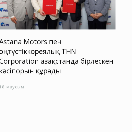
Astana Motors пен
As
оңтүстіккореялық THN
бр
Corporation Қазақстанда бірлескен
ие
кәсіпорын құрады
24 с
18 маусым