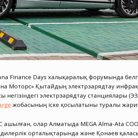
tana Finance Days халықаралық форумында белг
ана Моторс» Қытайдың электрзарядтау инфр
ы негізіндегі электрзарядтау станциялары (
arge
жобасының іске қосылатыны туралы жари
 ЭЗС ашылған, олар Алматыда MEGA Alma-Ata СО
 дилерлік орталықтарында және Қонаев қаласы