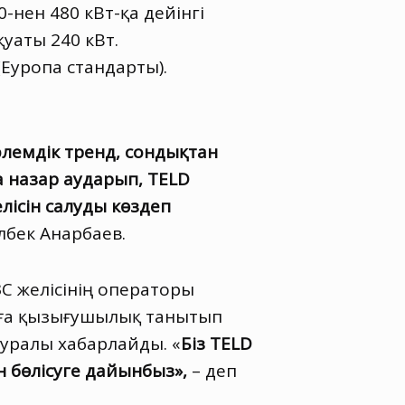
-нен 480 кВт-қа дейінгі
уаты 240 кВт.
Еуропа стандарты).
 әлемдік тренд, сондықтан
а назар аударып, TELD
ісін салуды көздеп
лбек Анарбаев.
 желісінің операторы
руға қызығушылық танытып
туралы хабарлайды. «
Біз TELD
 бөлісуге дайынбыз»,
– деп