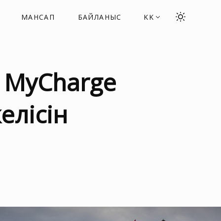
МАНСАП
БАЙЛАНЫС
KK
ы MyCharge
елісін