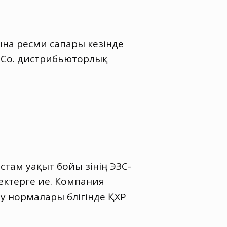
на ресми сапары кезінде
 Co. дистрибьюторлық
ам уақыт бойы өзінің ЭЗС-
ектерге ие. Компания
у нормалары бөлігінде ҚХР