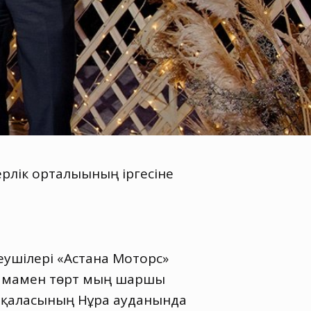
рлік орталығының іргесіне
ушілері «Астана Моторс»
шамамен төрт мың шаршы
 қаласының Нұра ауданында