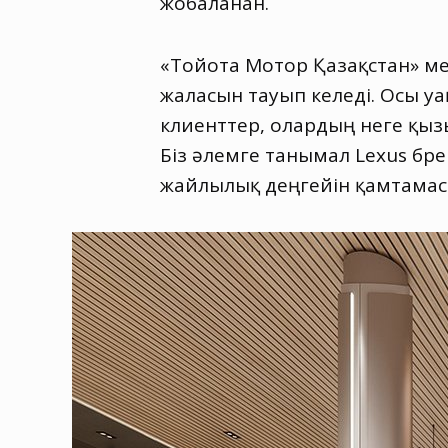
жобаланған.
«Тойота Мотор Қазақстан» мен
жалғасын тауып келеді. Осы 
клиенттер, олардың неге қызығ
Біз әлемге танымал Leхus бре
жайлылық деңгейін қамтамасы