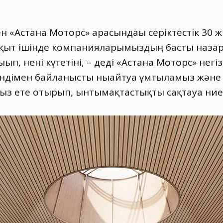
 «Астана Моторс» арасындағы серіктестік 30 
уақыт ішінде компанияларымыздың басты назары
ып, нені күтетіні, – деді «Астана Моторс» негі
ндімен байланысты нығайтуға ұмтыламыз және 
з ете отырып, ынтымақтастықты сақтауға ниет