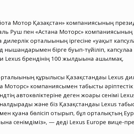
ойота Мотор Қазақстан» компаниясының презид
аль Руш пен «Астана Моторс» компаниясының 
a дилерлік орталығының іргесіне «уақыт капсул
д нышандарымен бірге буып-түйіліп, капсулаға
ни Lexus брендінің 100 жылдығына ашылмақ.
орталығының құрылысы Қазақстандағы Lexus диле
а Моторс» компаниясымен табысты әріптестік 
тің автокөліктеріне деген жоғары сенімі Lexu
налдырады және біз Қазақстандағы Lexus таб
н қуана бөлісіп отырып, бұл орталықтың Еуро
на сенімдіміз», — деді Lexus Europe вице-пр