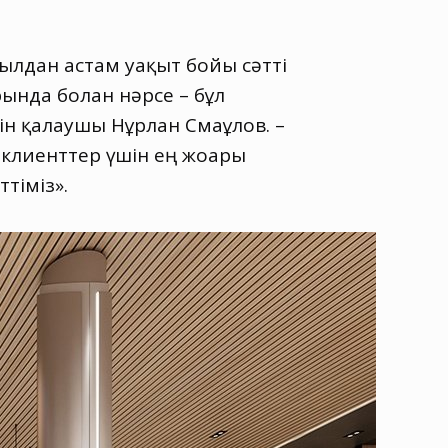
жылдан астам уақыт бойы сәтті
нда болған нәрсе – бұл
зін қалаушы Нұрлан Смағұлов. –
клиенттер үшін ең жоғарғы
тіміз».