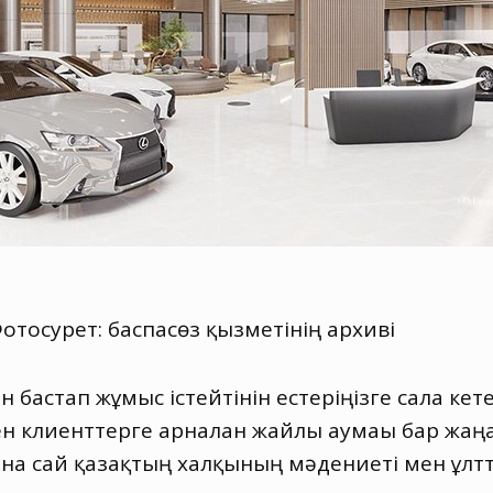
тосурет: баспасөз қызметінің архиві
 бастап жұмыс істейтінін естеріңізге сала кет
н клиенттерге арналған жайлы аумағы бар жаңа
ына сай қазақтың халқының мәдениеті мен ұлт