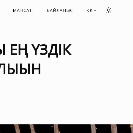
МАНСАП
БАЙЛАНЫС
KK
 ЕҢ ҮЗДІК
ЛЫҒЫН