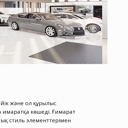
ейік және ол құрылыс
 ғимаратқа көшеді. Ғимарат
тық стиль элементтерімен