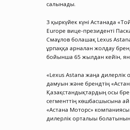
салынады.
3 қыркүйек күні Астанада «Т
Europe вице-президенті Паск
Смағұлов болашақ Lexus Astan
ұрпаққа арналған жолдау брен
бойынша 65 жылдан кейін, яғ
«Lexus Astana жаңа дилерлік 
дамуын және брендтің «Астан
Қазақстандықтардың осы бренд
сегменттің көшбасшысына ай
«Астана Моторс» компаниясыме
дилерлік орталығы болатыныны