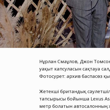
Нұрлан Смағұлов, Джон Томсон
уақыт капсуласын сақтауға са
Фотосурет: архив баспасөз қы
Жетекші британдық сәулетшіл
тапсырысы бойынша Lexus As
метр болатын автосалонның 