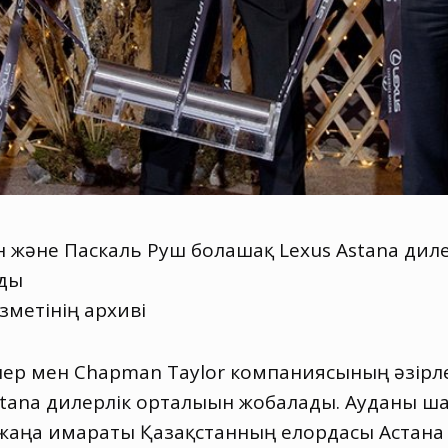
 және Паскаль Руш болашақ Lexus Astana диле
лды
зметінің архиві
ер мен Chapman Taylor компаниясының әзірле
tana дилерлік орталығын жобалады. Ауданы 
жаңа ғимараты Қазақстанның елордасы Астана