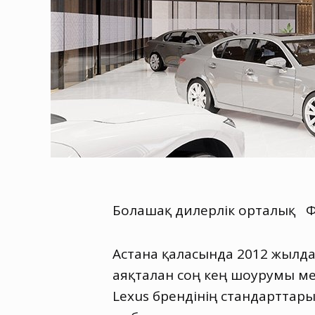
Болашақ дилерлік орталық Фо
Астана қаласында 2012 жылдан
аяқталған соң кең шоурумы ме
Lexus брендінің стандарттар