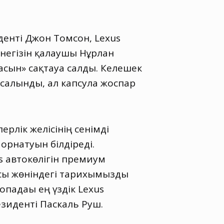
енті Джон Томсон, Lexus
негізін қалаушы Нұрлан
асын» сақтауға салды. Келешек
 салынды, ал капсула жоспар
рлік желісінің сенімді
орнатуын білдіреді.
s автокөлігін премиум
ысы жөніндегі тарихымызды
падағы ең үздік Lexus
езиденті Паскаль Руш.