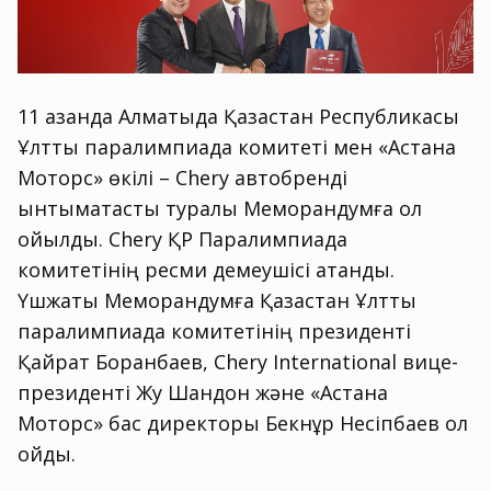
11 қазанда Алматыда Қазақстан Республикасы
Ұлттық паралимпиада комитеті мен «Астана
Моторс» өкілі – Chery автобренді
ынтымақтастық туралы Меморандумға қол
қойылды. Chery ҚР Паралимпиада
комитетінің ресми демеушісі атанды.
Үшжақты Меморандумға Қазақстан Ұлттық
паралимпиада комитетінің президенті
Қайрат Боранбаев, Chery International вице-
президенті Жу Шандон және «Астана
Моторс» бас директоры Бекнұр Несіпбаев қол
қойды.