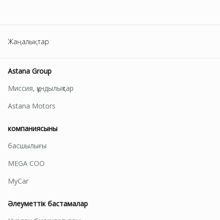
Жаңалықтар
Astana Group
Миссия, құндылықтар
Astana Motors
компаниясының
басшылығы
MEGA СОО
MyCar
Әлеуметтік бастамалар