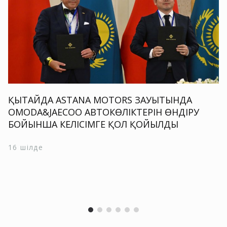
ҚЫТАЙДА ASTANA MOTORS ЗАУЫТЫНДА
OMODA&JAECOO АВТОКӨЛІКТЕРІН ӨНДІРУ
БОЙЫНША КЕЛІСІМГЕ ҚОЛ ҚОЙЫЛДЫ
16 шілде