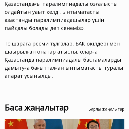
Қазақстандағы паралимпиадалық қозғалысты
қолдайтын уақыт келді. Ынтымақтастық
қазақстандық паралимпиадашылар үшін
пайдалы болады деп сенеміз».
Іс-шараға ресми тұлғалар, БАҚ өкілдері мен
шақырылған қонақтар қатысты, оларға
Қазақстанда паралимпиадалық бастамаларды
дамытуға бағытталған ынтымақтастық туралы
ақпарат ұсынылды.
Басқа жаңалықтар
Барлық жаңалықтар