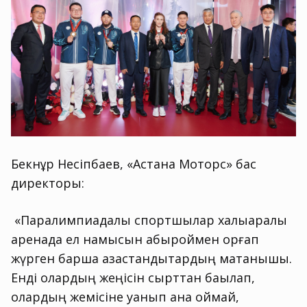
Бекнұр Несіпбаев, «Астана Моторс» бас
директоры:
«Паралимпиадалық спортшылар халықаралық
аренада ел намысын абыроймен қорғап
жүрген барша қазақстандықтардың мақтанышы.
Енді олардың жеңісін сырттан бақылап,
олардың жемісіне қуанып қана қоймай,