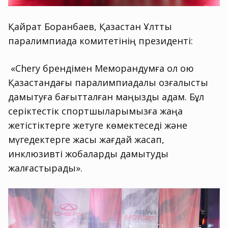
Қайрат Боранбаев, Қазақстан Ұлттық
паралимпиада комитетінің президенті:
«Chery брендімен Меморандумға қол қою
Қазақстандағы паралимпиадалық қозғалысты
дамытуға бағытталған маңызды қадам. Бұл
серіктестік спортшыларымызға жаңа
жетістіктерге жетуге көмектеседі және
мүгедектерге жақсы жағдай жасап,
инклюзивті жобаларды дамытуды
жалғастырады».