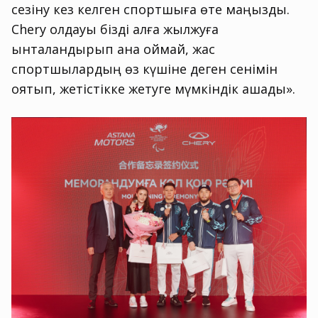
сезіну кез келген спортшыға өте маңызды.
Chery қолдауы бізді алға жылжуға
ынталандырып қана қоймай, жас
спортшылардың өз күшіне деген сенімін
оятып, жетістікке жетуге мүмкіндік ашады».