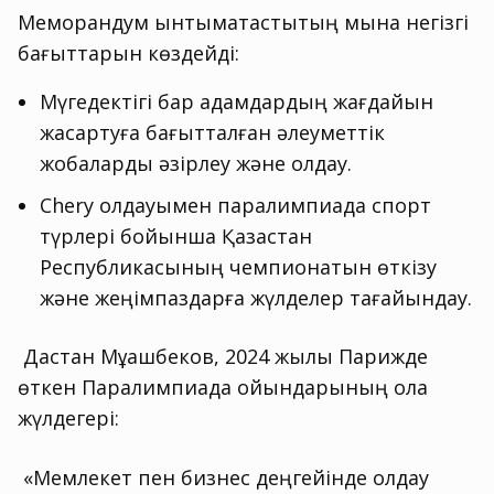
Меморандум ынтымақтастықтың мына негізгі
бағыттарын көздейді:
Мүгедектігі бар адамдардың жағдайын
жақсартуға бағытталған әлеуметтік
жобаларды әзірлеу және қолдау.
Chery қолдауымен паралимпиада спорт
түрлері бойынша Қазақстан
Республикасының чемпионатын өткізу
және жеңімпаздарға жүлделер тағайындау.
Дастан Мұқашбеков, 2024 жылы Парижде
өткен Паралимпиада ойындарының қола
жүлдегері:
«Мемлекет пен бизнес деңгейінде қолдау