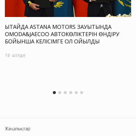
ҚЫТАЙДА ASTANA MOTORS ЗАУЫТЫНДА
OMODA&JAECOO АВТОКӨЛІКТЕРІН ӨНДІРУ
БОЙЫНША КЕЛІСІМГЕ ҚОЛ ҚОЙЫЛДЫ
16 шілде
Жаңалықтар