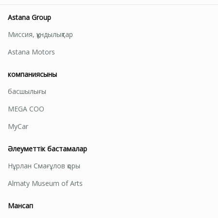
Astana Group
Миссия, құндылықтар
Astana Motors
компаниясының
басшылығы
MEGA СОО
MyCar
Әлеуметтік бастамалар
Нұрлан Смағұлов қоры
Almaty Museum of Arts
Мансап