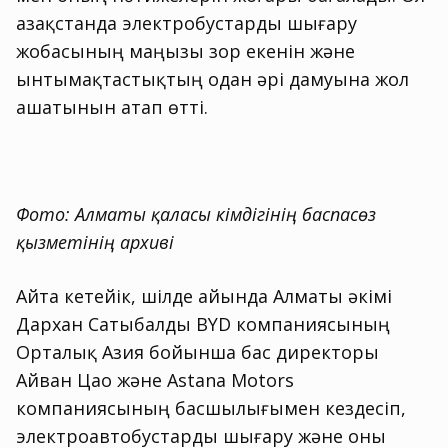
Қазақстанда электробустарды шығару
жобасының маңызы зор екенін және
ынтымақтастықтың одан әрі дамуына жол
ашатынын атап өтті.
Фото: Алматы қаласы әкімдігінің баспасөз
қызметінің архиві
Айта кетейік, шілде айында Алматы әкімі
Дархан Сатыбалды BYD компаниясының
Орталық Азия бойынша бас директоры
Айван Цао және Astana Motors
компаниясының басшылығымен кездесіп,
электроавтобустарды шығару және оны