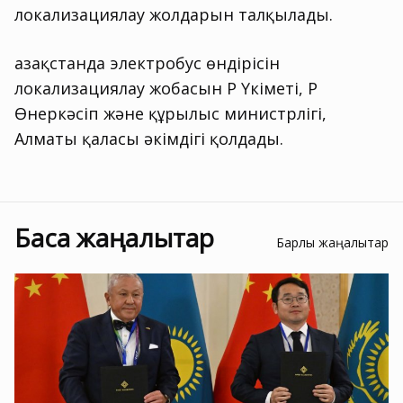
локализациялау жолдарын талқылады.
Қазақстанда электробус өндірісін
локализациялау жобасын ҚР Үкіметі, ҚР
Өнеркәсіп және құрылыс министрлігі,
Алматы қаласы әкімдігі қолдады.
Басқа жаңалықтар
Барлық жаңалықтар