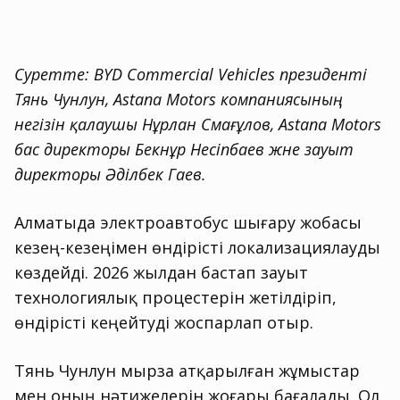
Суретте: BYD Commercial Vehicles президенті
Тянь Чунлун, Astana Motors компаниясының
негізін қалаушы Нұрлан Смағұлов, Astana Motors
бас директоры Бекнұр Несіпбаев және зауыт
директоры Әділбек Гаев.
Алматыда электроавтобус шығару жобасы
кезең-кезеңімен өндірісті локализациялауды
көздейді. 2026 жылдан бастап зауыт
технологиялық процестерін жетілдіріп,
өндірісті кеңейтуді жоспарлап отыр.
Тянь Чунлун мырза атқарылған жұмыстар
мен оның нәтижелерін жоғары бағалады. Ол