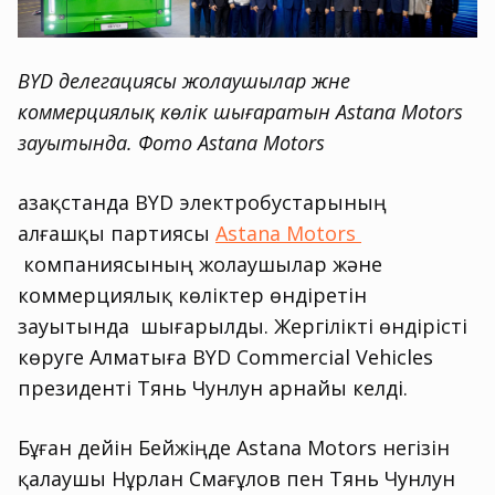
BYD делегациясы жолаушылар және
коммерциялық көлік шығаратын Astana Motors
зауытында. Фото Astana Motors
Қазақстанда BYD электробустарының
алғашқы партиясы
Astana Motors
компаниясының жолаушылар және
коммерциялық көліктер өндіретін
зауытында шығарылды. Жергілікті өндірісті
көруге Алматыға BYD Commercial Vehicles
президенті Тянь Чунлун арнайы келді.
Бұған дейін Бейжіңде Astana Motors негізін
қалаушы Нұрлан Смағұлов пен Тянь Чунлун