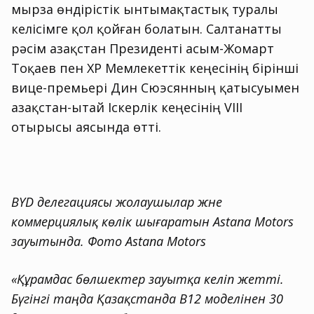
мырза өндірістік ынтымақтастық туралы
келісімге қол қойған болатын. Салтанатты
рәсім Қазақстан Президенті Қасым-Жомарт
Тоқаев пен ҚХР Мемлекеттік кеңесінің бірінші
вице-премьері Дин Сюэсянның қатысуымен
Қазақстан-Қытай Іскерлік кеңесінің VIII
отырысы аясында өтті.
BYD делегациясы жолаушылар және
коммерциялық көлік шығаратын Astana Motors
зауытында. Фото Astana Motors
«Құрамдас бөлшектер зауытқа келіп жетті.
Бүгінгі таңда Қазақстанда B12 моделінен 30