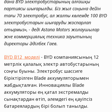
дана BYD электробустарының алғашқы
партиясы шығарылды. Біз жыл соңына дейін
тағы 70 электробус, ал жалпы көлемде 100 BYD
электробустарын шығаруды жоспарлап
отырмыз», - деді Astana Motors жолаушылар
және коммерциялық техника зауытының
директоры Әділбек Гаев.
BYD B12 моделі
- BYD компаниясының 12
метрлік қалалық электр автобустарының
соңғы буыны. Электробус шассиге
біріктірілген Blade аккумуляторымен
жабдықталған. Инновациялы Blade
аккумуляторы ең қатал экстремалды
сынақтардан өтіп, әлемдегі ең қауіпсіз
батареялардың бірі болып танылды.